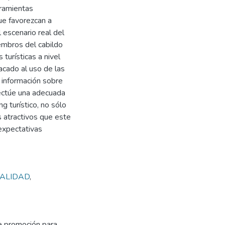
rramientas
ue favorezcan a
 escenario real del
iembros del cabildo
urísticas a nivel
acado al uso de las
 información sobre
fectúe una adecuada
g turístico, no sólo
s atractivos que este
expectativas
ALIDAD
,
e promoción para