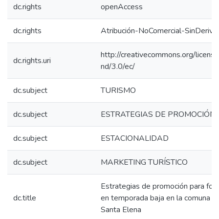
dc.rights
openAccess
dc.rights
Atribución-NoComercial-SinDeriva
http://creativecommons.org/licens
dc.rights.uri
nd/3.0/ec/
dc.subject
TURISMO
dc.subject
ESTRATEGIAS DE PROMOCIÓN
dc.subject
ESTACIONALIDAD
dc.subject
MARKETING TURÍSTICO
Estrategias de promoción para fom
dc.title
en temporada baja en la comuna Ay
Santa Elena