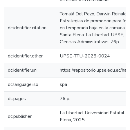
Tomalá Del Pezo, Darwin Reinaldo
Estrategias de promoción para fom
dc.identifier.citation
en temporada baja en la comuna Ay
Santa Elena. La Libertad. UPSE, Ma
Ciencias Administrativas. 76p.
dc.identifier.other
UPSE-TTU-2025-0024
dc.identifier.uri
https://repositorio.upse.edu.ec/
dc.language.iso
spa
dc.pages
76 p.
La Libertad, Universidad Estatal P
dc.publisher
Elena, 2025