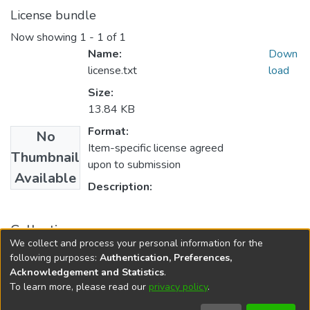
License bundle
Now showing
1 - 1 of 1
Name:
Down
license.txt
load
Size:
13.84 KB
Format:
No
Item-specific license agreed
Thumbnail
upon to submission
Available
Description:
Collections
We collect and process your personal information for the
Tesis de Turismo
following purposes:
Authentication, Preferences,
Acknowledgement and Statistics
.
To learn more, please read our
privacy policy
.
DSpace software
copyright © 2002-2026
LYRASIS