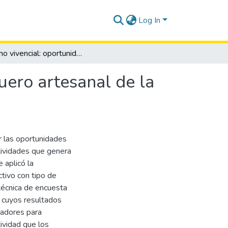
Log In
Turismo vivencial: oportunidades en el sector pesquero artesanal de la parroquia Santa Rosa
uero artesanal de la
ar las oportunidades
tividades que genera
 aplicó la
ctivo con tipo de
 técnica de encuesta
, cuyos resultados
cadores para
tividad que los