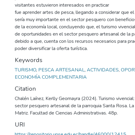
visitantes estuvieron interesados en practicar
fue aprender artes de pesca, llegando a considerar que el 
sería muy importante en el sector pesquero con benefici
de la economía local, concluyendo que, el turismo vivencia
de oportunidades en el sector pesquero artesanal de la p
debido a que, cuenta con los recursos necesarios para pract
poder diversificar la oferta turística.
Keywords
TURISMO
,
PESCA ARTESANAL
,
ACTIVIDADES
,
OPOR
ECONOMÍA COMPLEMENTARIA
Citation
Chalén Laínez, Kerlly Geomayra (2024). Turismo vivencial:
sector pesquero artesanal de la parroquia Santa Rosa. La
Matriz. Facultad de Ciencias Administrativas. 48p.
URI
https://repositorio.upse.edu.ec/handle/46000/12415