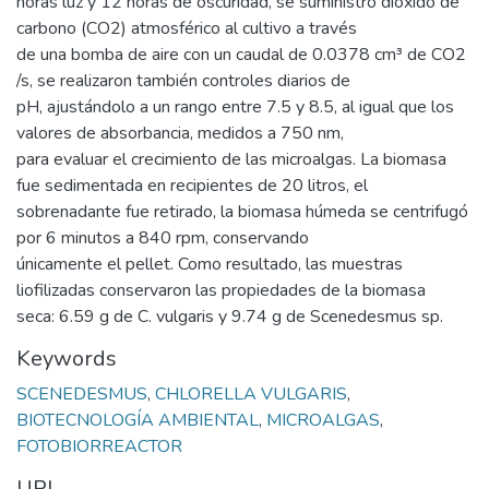
horas luz y 12 horas de oscuridad, se suministró dióxido de
carbono (CO2) atmosférico al cultivo a través
de una bomba de aire con un caudal de 0.0378 cm³ de CO2
/s, se realizaron también controles diarios de
pH, ajustándolo a un rango entre 7.5 y 8.5, al igual que los
valores de absorbancia, medidos a 750 nm,
para evaluar el crecimiento de las microalgas. La biomasa
fue sedimentada en recipientes de 20 litros, el
sobrenadante fue retirado, la biomasa húmeda se centrifugó
por 6 minutos a 840 rpm, conservando
únicamente el pellet. Como resultado, las muestras
liofilizadas conservaron las propiedades de la biomasa
seca: 6.59 g de C. vulgaris y 9.74 g de Scenedesmus sp.
Keywords
SCENEDESMUS
,
CHLORELLA VULGARIS
,
BIOTECNOLOGÍA AMBIENTAL
,
MICROALGAS
,
FOTOBIORREACTOR
URI