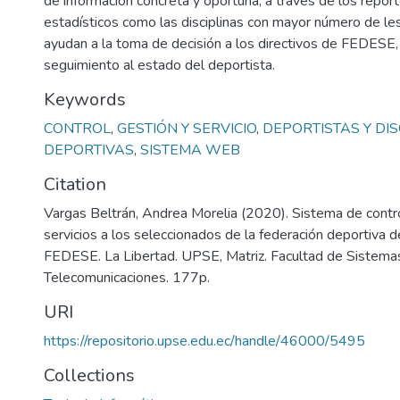
de información concreta y oportuna, a través de los repor
estadísticos como las disciplinas con mayor número de les
ayudan a la toma de decisión a los directivos de FEDESE,
seguimiento al estado del deportista.
Keywords
CONTROL
,
GESTIÓN Y SERVICIO
,
DEPORTISTAS Y DIS
DEPORTIVAS
,
SISTEMA WEB
Citation
Vargas Beltrán, Andrea Morelia (2020). Sistema de contro
servicios a los seleccionados de la federación deportiva 
FEDESE. La Libertad. UPSE, Matriz. Facultad de Sistema
Telecomunicaciones. 177p.
URI
https://repositorio.upse.edu.ec/handle/46000/5495
Collections