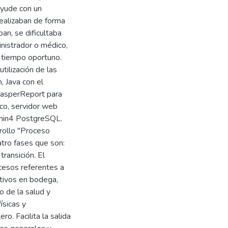
ayude con un
ealizaban de forma
an, se dificultaba
inistrador o médico,
 tiempo oportuno.
tilización de las
, Java con el
 JasperReport para
ico, servidor web
min4 PostgreSQL.
rollo "Proceso
atro fases que son:
transición. El
ocesos referentes a
tivos en bodega,
o de la salud y
ísicas y
o. Facilita la salida