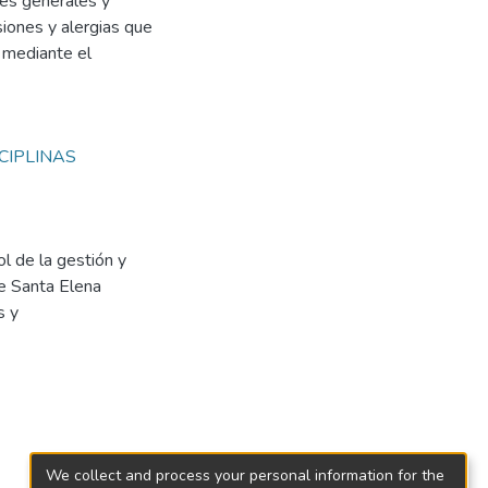
tes generales y
iones y alergias que
 mediante el
CIPLINAS
l de la gestión y
de Santa Elena
s y
We collect and process your personal information for the