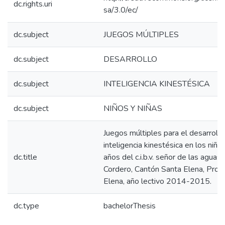
dc.rights.uri
sa/3.0/ec/
dc.subject
JUEGOS MÚLTIPLES
dc.subject
DESARROLLO
dc.subject
INTELIGENCIA KINESTÉSICA
dc.subject
NIÑOS Y NIÑAS
Juegos múltiples para el desarrollo
inteligencia kinestésica en los niño
dc.title
años del c.i.b.v. señor de las agua
Cordero, Cantón Santa Elena, Provi
Elena, año lectivo 2014-2015.
dc.type
bachelorThesis