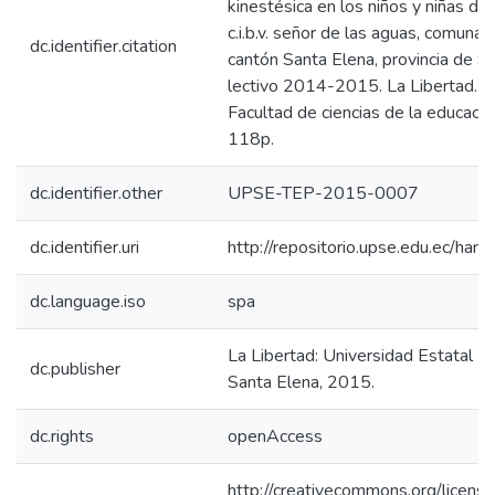
kinestésica en los niños y niñas de
c.i.b.v. señor de las aguas, comuna
dc.identifier.citation
cantón Santa Elena, provincia de S
lectivo 2014-2015. La Libertad. U
Facultad de ciencias de la educació
118p.
dc.identifier.other
UPSE-TEP-2015-0007
dc.identifier.uri
http://repositorio.upse.edu.ec/ha
dc.language.iso
spa
La Libertad: Universidad Estatal P
dc.publisher
Santa Elena, 2015.
dc.rights
openAccess
http://creativecommons.org/licens