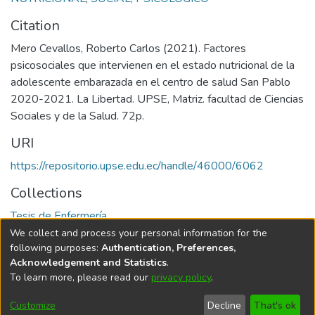
Citation
Mero Cevallos, Roberto Carlos (2021). Factores
psicosociales que intervienen en el estado nutricional de la
adolescente embarazada en el centro de salud San Pablo
2020-2021. La Libertad. UPSE, Matriz. facultad de Ciencias
Sociales y de la Salud. 72p.
URI
https://repositorio.upse.edu.ec/handle/46000/6062
Collections
Tesis de Enfermería
We collect and process your personal information for the
Full item page
following purposes:
Authentication, Preferences,
Acknowledgement and Statistics
.
To learn more, please read our
privacy policy
.
DSpace software
copyright © 2002-2026
LYRASIS
Cookie
Privacy
End User
Send
Customize
Decline
That's ok