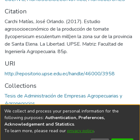
Citation
Carchi Matías, José Orlando. (2017). Estudio
agrosocioeconómico de la producción de tomate
(lycopersicum esculentum mill)en la zona sur de la provincia
de Santa Elena. La Libertad. UPSE. Matriz: Facultad de
Ingeniería Agropecuaria. 85p.
URI
http://repositorio.upse.edu.ec/handle/46000/3958
Collections
Tesis de Administración de Empresas Agropecuarias y
Agronegocios
We collect and process your personal information for the
Full item page
following purposes:
Authentication, Preferences,
Acknowledgement and Statistics
.
To learn more, please read our
privacy policy
.
DSpace software
copyright © 2002-2026
LYRASIS