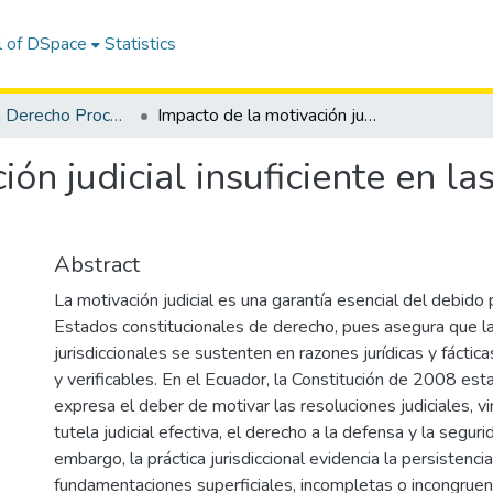
l of DSpace
Statistics
Maestría en Derecho Procesal
Impacto de la motivación judicial insuficiente en las garantías del debido proceso en Ecuador
ón judicial insuficiente en la
Abstract
La motivación judicial es una garantía esencial del debido
Estados constitucionales de derecho, pues asegura que l
jurisdiccionales se sustenten en razones jurídicas y fáctic
y verificables. En el Ecuador, la Constitución de 2008 es
expresa el deber de motivar las resoluciones judiciales, v
tutela judicial efectiva, el derecho a la defensa y la segurid
embargo, la práctica jurisdiccional evidencia la persistenc
fundamentaciones superficiales, incompletas o incongruen