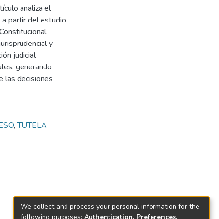
ículo analiza el
a partir del estudio
Constitucional.
urisprudencial y
ón judicial
ales, generando
e las decisiones
ESO
,
TUTELA
We collect and process your personal information for the
following purposes:
Authentication, Preferences,