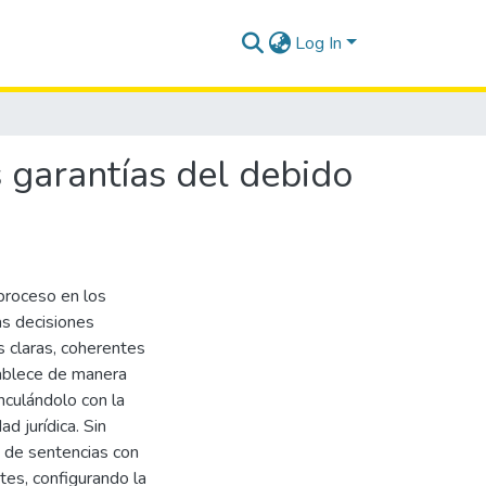
Log In
s garantías del debido
 proceso en los
as decisiones
as claras, coherentes
tablece de manera
inculándolo con la
ad jurídica. Sin
ia de sentencias con
tes, configurando la