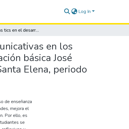
Log In
Uso de las tics en el desarrollo de habilidades comunicativas en los estudiantes del tercer grado de la escuela de educación básica José Pedro Varela del cantón La Libertad, provincia de Santa Elena, periodo lectivo 2013 - 2014.
unicativas en los
ación básica José
Santa Elena, periodo
eso de enseñanza
dades, mejora el
. Por ello, es
studiantes se