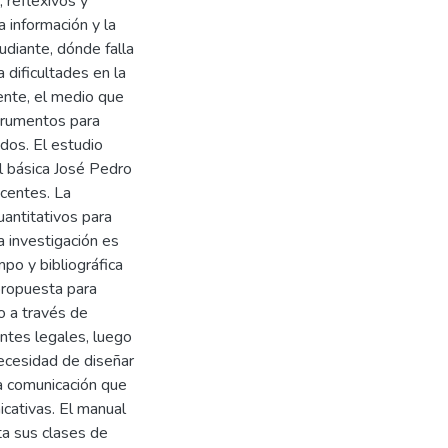
, reflexivos y
 información y la
udiante, dónde falla
dificultades en la
ente, el medio que
strumentos para
dos. El estudio
al básica José Pedro
ocentes. La
uantitativos para
a investigación es
po y bibliográfica
 propuesta para
o a través de
ntes legales, luego
 necesidad de diseñar
la comunicación que
icativas. El manual
ta sus clases de