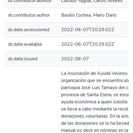
dc.contributor.advisor
Castillo Yagual, Carlos Andrés
dc.contributor.author
Basilio Cochea, Mario Darío
dc.date.accessioned
2022-06-07T20:29:02Z
dc.date.available
2022-06-07T20:29:02Z
dc.date.issued
2022-06-07
La Asociación de Ayuda Vecinos U
organización que se encuentra ubic
parroquia José Luis Tamayo del can
provincia de Santa Elena, se encarg
ayuda económica a quien solicita es
se lleva a cabo mediante la recole
donaciones voluntarias. En la actual
de las donaciones se lo ha llevad
manual es decir en nóminas en las 