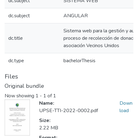
dc.subject
SISTEMA WEB
dc.subject
ANGULAR
Sistema web para la gestión y aut
dc.title
proceso de recolección de donacio
asociación Vecinos Unidos
dc.type
bachelorThesis
Files
Original bundle
Now showing
1 - 1 of 1
Name:
Down
UPSE-TTI-2022-0002.pdf
load
Size:
2.22 MB
Format: