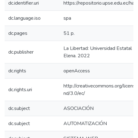
dc.identifier.uri
https://repositorio.upse.edu.ec/
dc.language.iso
spa
dc.pages
51 p.
La Libertad: Universidad Estatal P
dc.publisher
Elena. 2022
dc.rights
openAccess
http://creativecommons.org/licens
dc.rights.uri
nd/3.0/ec/
dc.subject
ASOCIACIÓN
dc.subject
AUTOMATIZACIÓN