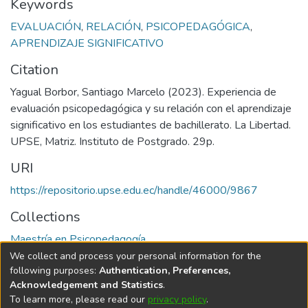
Keywords
EVALUACIÓN
,
RELACIÓN
,
PSICOPEDAGÓGICA
,
APRENDIZAJE SIGNIFICATIVO
Citation
Yagual Borbor, Santiago Marcelo (2023). Experiencia de
evaluación psicopedagógica y su relación con el aprendizaje
significativo en los estudiantes de bachillerato. La Libertad.
UPSE, Matriz. Instituto de Postgrado. 29p.
URI
https://repositorio.upse.edu.ec/handle/46000/9867
Collections
Maestría en Psicopedagogía
We collect and process your personal information for the
Full item page
following purposes:
Authentication, Preferences,
Acknowledgement and Statistics
.
To learn more, please read our
privacy policy
.
DSpace software
copyright © 2002-2026
LYRASIS