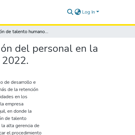
Log In
Gestión de talento humano: reclutamiento y selección del personal en la empresa Audioclinic, provincia de Santa Elena, año 2022.
ón del personal en la
o 2022.
o de desarrollo e
más de la retención
lidades en los
 la empresa
uil, en donde la
ón de talento
la alta gerencia de
car el procedimiento