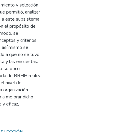
tamiento y selección
ue permitió, analizar
n a este subsistema,
on el propósito de
 modo, se
nceptos y criterios
o, así mismo se
do a que no se tuvo
sta y las encuestas.
oceso poco
gada de RRHH realiza
el nivel de
a organización
 a mejorar dicho
 y eficaz,