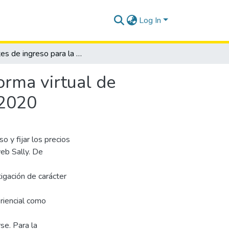
Log In
Fuentes de ingreso para la idea de negocios plataforma virtual de servicios Sally en la provincia de Santa Elena, año 2020
orma virtual de
 2020
o y fijar los precios
web Sally. De
gación de carácter
riencial como
se. Para la