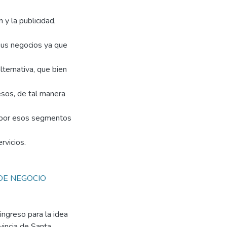
 y la publicidad,
sus negocios ya que
ternativa, que bien
sos, de tal manera
s por esos segmentos
rvicios.
DE NEGOCIO
ngreso para la idea
vincia de Santa