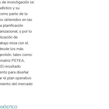
 de investigación se
dístico y su
 como parte de la
os obtenidos en las
 planificación
izacional, y por lo
licación de
bajo inicia con el
 desde los más
gestión, tales como:
e matriz PEYEA,
 El resultado
ento para diseñar
r el plan operativo
amiento del mercado
GNÓSTICO