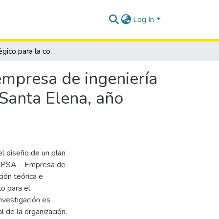
Log In
Plan estratégico para la competitividad de RIPSA empresa de ingeniería y proyectos, en el cantón La Libertad, provincia de Santa Elena, año 2018.
empresa de ingeniería
 Santa Elena, año
el diseño de un plan
 RIPSA – Empresa de
ción teórica e
o para el
nvestigación es
al de la organización,