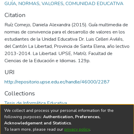
GUÍA
,
NORMAS
,
VALORES
,
COMUNIDAD EDUCATIVA
Citation
Ruíz Cornejo, Daniela Alexandra (2015). Guía multimedia de
normas de convivencia para el desarrollo de valores en los
estudiantes de la Unidad Educativa Dr. Luis Celleri Avilés,
del Cantón La Libertad, Provincia de Santa Elena, año lectivo
2013-2014. La Libertad. UPSE, Matríz. Facultad de
Ciencias de la Educación e Idiomas. 129p.
URI
http://repositorio.upse.edu.ec/handle/46000/2287
Collections
Tesis de Informática Educativa
We collect and process your personal information for the
Full item page
following purposes:
Authentication, Preferences,
Acknowledgement and Statistics
.
To learn more, please read our
privacy policy
.
DSpace software
copyright © 2002-2026
LYRASIS