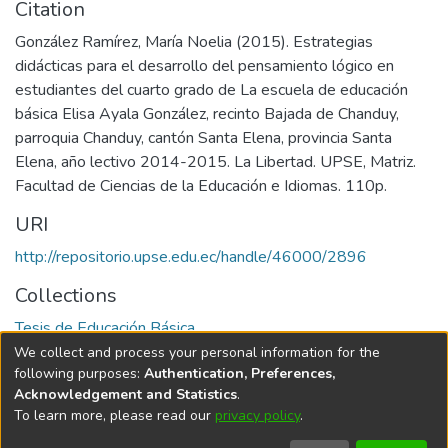
Citation
González Ramírez, María Noelia (2015). Estrategias
didácticas para el desarrollo del pensamiento lógico en
estudiantes del cuarto grado de La escuela de educación
básica Elisa Ayala González, recinto Bajada de Chanduy,
parroquia Chanduy, cantón Santa Elena, provincia Santa
Elena, año lectivo 2014-2015. La Libertad. UPSE, Matriz.
Facultad de Ciencias de la Educación e Idiomas. 110p.
URI
http://repositorio.upse.edu.ec/handle/46000/2896
Collections
Tesis de Educación Básica
We collect and process your personal information for the
Full item page
following purposes:
Authentication, Preferences,
Acknowledgement and Statistics
.
To learn more, please read our
privacy policy
.
DSpace software
copyright © 2002-2026
LYRASIS