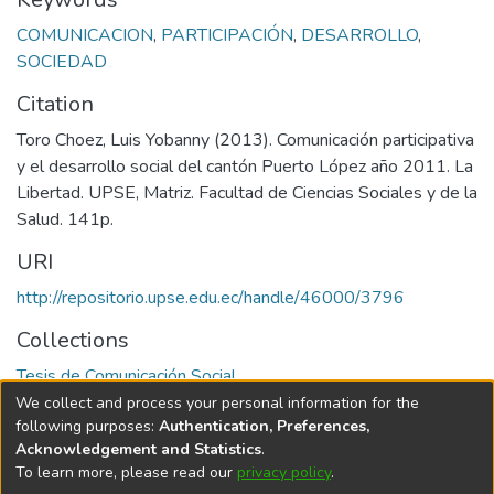
COMUNICACION
,
PARTICIPACIÓN
,
DESARROLLO
,
SOCIEDAD
Citation
Toro Choez, Luis Yobanny (2013). Comunicación participativa
y el desarrollo social del cantón Puerto López año 2011. La
Libertad. UPSE, Matriz. Facultad de Ciencias Sociales y de la
Salud. 141p.
URI
http://repositorio.upse.edu.ec/handle/46000/3796
Collections
Tesis de Comunicación Social
We collect and process your personal information for the
Full item page
following purposes:
Authentication, Preferences,
Acknowledgement and Statistics
.
To learn more, please read our
privacy policy
.
DSpace software
copyright © 2002-2026
LYRASIS