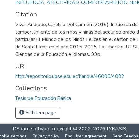
INFLUENCIA
,
AFECTIVIDAD
,
COMPORTAMIENTO
,
NIÑ
Citation
Vivar Andrade, Carolina Del Carmen (2016). Influencia de l
comportamiento de los niños y niñas del segundo grado d
particular El Mundo de los Niños Felices en el cantón de L
de Santa Elena en el año 2015-2015. La Libertad. UPSE.
Ciencias de la Educación e Idiomas. 99p.
URI
http://repositorio.upse.edu.ec/handle/46000/4082
Collections
Tesis de Educación Básica
Full item page
DSpace software
copyright © 2002-2026
LYRASIS
ookie settings
Privacy policy
End User Agreement
Send Feedba