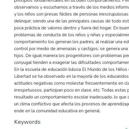
principios fundamentales en su buen comportamiento. Pero
observamos y escuchamos a través de los medios informa
y los niños son presas fáciles de personas inescrupulosas
delinquir, siendo una de las principales causas de todo est
poca práctica de valores dentro y fuera del hogar. En buen
problemas de conducta de los niños y niñas y especialme
comportamiento los generan los padres, al realizar una edu
control por medio de amenazas y castigos; se genera una 
hijos. De igual manera los progenitores con problemas pe
conyugal tienden a exagerar las dificultades comportamen
En la escuela de educación básica El Mundo de los Niños 
Libertad se ha observado en la mayoría de los educandos
actitudes negativas como molestar frecuentemente en cl
irrespetuosos, participan poco en clase, etc. Todas estas
resultado un comportamiento escolar inadecuado, lo que 
un clima conflictivo que afecta los procesos de aprendiza
ende en la comunidad educativa en general.
Keywords