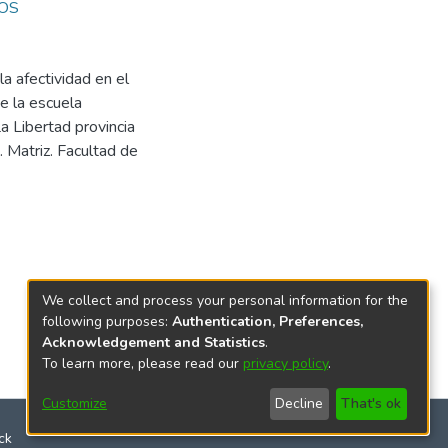
OS
a afectividad en el
e la escuela
a Libertad provincia
 Matriz. Facultad de
We collect and process your personal information for the
following purposes:
Authentication, Preferences,
Acknowledgement and Statistics
.
To learn more, please read our
privacy policy
.
Customize
Decline
That's ok
ck