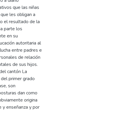
 a diario
tivos que las niñas
 que les obligan a
o el resultado de la
a parte los
nte en su
cación autoritaria al
lucha entre padres e
rsonales de relación
tales de sus hijos.
del cantón La
 del primer grado
ase, son
 posturas dan como
obviamente origina
je y enseñanza y por