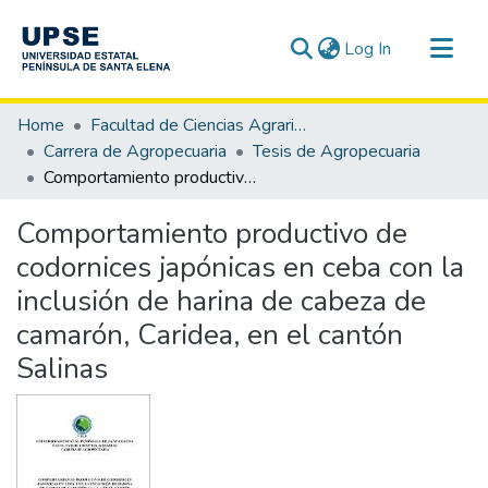
(current)
Log In
Communities & Collections
Home
Facultad de Ciencias Agrarias
All of DSpace
Carrera de Agropecuaria
Tesis de Agropecuaria
Comportamiento productivo de codornices japónicas en ceba con la inclusión de harina de cabeza de camarón, Caridea, en el cantón Salinas
Statistics
Comportamiento productivo de
codornices japónicas en ceba con la
inclusión de harina de cabeza de
camarón, Caridea, en el cantón
Salinas