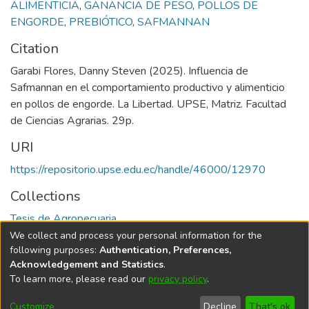
ALIMENTICIA
,
GANANCIA DE PESO
,
POLLOS DE
ENGORDE
,
PREBIÓTICO
,
SAFMANNAN
Citation
Garabi Flores, Danny Steven (2025). Influencia de
Safmannan en el comportamiento productivo y alimenticio
en pollos de engorde. La Libertad. UPSE, Matriz. Facultad
de Ciencias Agrarias. 29p.
URI
https://repositorio.upse.edu.ec/handle/46000/12970
Collections
Tesis de Agropecuaria
We collect and process your personal information for the
Full item page
following purposes:
Authentication, Preferences,
Acknowledgement and Statistics
.
To learn more, please read our
privacy policy
.
DSpace software
copyright © 2002-2026
LYRASIS
Cookie
Privacy
End User
Send
Customize
Decline
That's ok