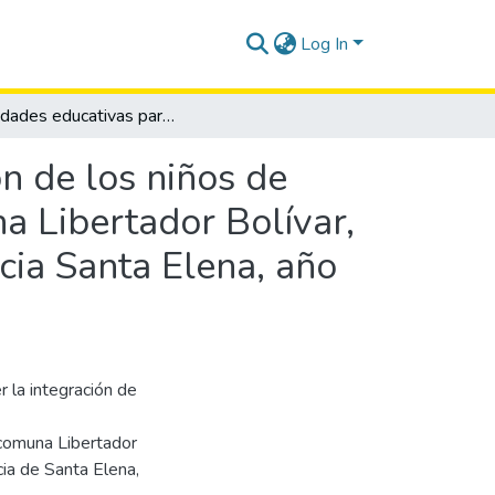
Log In
Actividades educativas para favorecer la integración de los niños de cinco años en la escuela Juan Goméz Burau, Comuna Libertador Bolívar, Parroquia Manglaralto, Cantón Santa Elena, Provincia Santa Elena, año lectivo 2014-2015.
ón de los niños de
a Libertador Bolívar,
cia Santa Elena, año
r la integración de
 comuna Libertador
cia de Santa Elena,