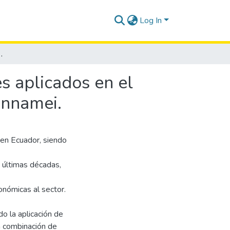
Log In
 alimento de postlarvas de camarón Litopenaeus vannamei.
s aplicados en el
annamei.
 en Ecuador, siendo
s últimas décadas,
nómicas al sector.
do la aplicación de
a combinación de