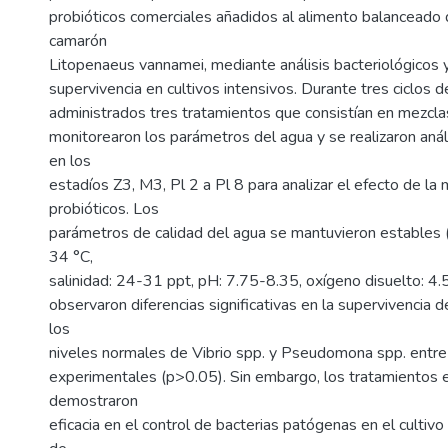
probióticos comerciales añadidos al alimento balanceado 
camarón
Litopenaeus vannamei, mediante análisis bacteriológicos y
supervivencia en cultivos intensivos. Durante tres ciclos d
administrados tres tratamientos que consistían en mezcla
monitorearon los parámetros del agua y se realizaron anál
en los
estadíos Z3, M3, Pl 2 a Pl 8 para analizar el efecto de la
probióticos. Los
parámetros de calidad del agua se mantuvieron estables 
34 °C,
salinidad: 24-31 ppt, pH: 7.75-8.35, oxígeno disuelto: 4
observaron diferencias significativas en la supervivencia d
los
niveles normales de Vibrio spp. y Pseudomona spp. entre
experimentales (p>0.05). Sin embargo, los tratamientos 
demostraron
eficacia en el control de bacterias patógenas en el cultivo