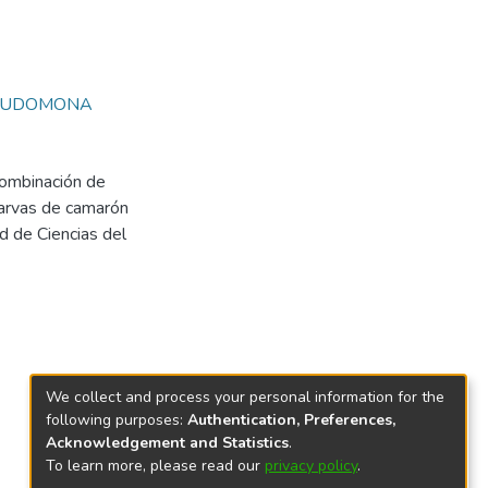
EUDOMONA
combinación de
larvas de camarón
d de Ciencias del
We collect and process your personal information for the
following purposes:
Authentication, Preferences,
Acknowledgement and Statistics
.
To learn more, please read our
privacy policy
.