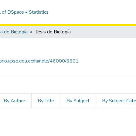
l of DSpace
Statistics
ra de Biología
Tesis de Biología
itorio.upse.edu.ec/handle/46000/6601
By Author
By Title
By Subject
By Subject Cat