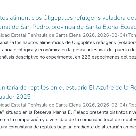
 la captura de insectos. Los especímenes fueron preservados en 
ómicas especializadas. Para el análisis de los datos se emplear
Wiener, Pielou), riqueza y abundancia relativa, así como la corre
itos alimenticios Oligoplites refulgens voladora 
nidades. Los resultados mostraron que T. billbergii presentó una 
nal de San Pedro, provincia de Santa Elena-Ecua
podos en comparación con Caesalpinia paipai, con predominio de 
sidad Estatal Península de Santa Elena, 2026
,
2026-02-04
)
Tom
s, Polybia occidentalis, Solenopsis geminata), además de termita
die Jéssica
naliza los hábitos alimenticios de Oligoplites refulgens (voladora
peratura y la fenología del árbol mostraron una influencia leve 
tancia ecológica y económica en la pesca artesanal del puerto de
07; p = 0,506). Se concluye que T. billbergii constituye un eleme
 análisis descriptivo no experimental en 225 especímenes del pez
 bosque seco, al mantener comunidades de insectos diversas y fun
 utilizaron métodos numéricos, gravimétricos y de frecuencia de
cia ecológica y la necesidad de fortalecer su conservación dent
cia relativa (IIR) y los índices ecológicos de Shannon-Weaver, Piel
osistemas áridos del suroeste ecuatoriano.
ican una dieta altamente especializada, en la que los peces óseo
ia Relativa y los cefalópodos el 41,09%, sumando entre ambos
nitaria de reptiles en el estuario El Azufre de la 
ia. La baja diversidad trófica (H’ = 1,18 bits) y equidad (J’ = 0,6
cuador 2025
s que el índice de amplitud del nicho (Bi’ = 0,32) resalta su caráct
sidad Estatal Península de Santa Elena, 2026
,
2026-02-04
)
Rod
ado (NT = 4,12) sitúa a la voladora en posiciones como depredador
liam Jamil
re”, situado en la Reserva Marina El Pelado presenta distintos niv
tivas en la dieta entre rangos de talla (p > 0,05), lo que indica un
e en la composición y diversidad de la comunidad local de reptile
tura comunitaria de reptiles bajo un gradiente de alteración ambie
de especies, así mismo su distribución geográfica según diferentes