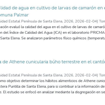
calidad de agua en cultivo de larvas de camarón e
comuna Palmar
sidad Estatal Península de Santa Elena, 2026
,
2026-02-04
)
Tom
regoria
ación evaluó la calidad del agua en el cultivo de larvas de cama
ión del Índice de Calidad del Agua (ICA) en el laboratorio PRIC
 Santa Elena. Se analizaron parámetros físico químicos (temperatur
ueltos totales y turbidez) y microbiológicos (coliformes fecales) 
bre de 2025. Los resultados mostraron que la temperatura prome
 se mantuvieron dentro de los rangos óptimos recomendados para 
ia entre 75 % y 85 %. La concentración de nitratos y fosfatos au
a de Athene cunicularia búho terrestre en el cantó
enciando acumulación de materia orgánica, aunque sin afectar sign
 microbiológico reveló baja presencia de coliformes fecales, limitad
sidad Estatal Península de Santa Elena, 2026
,
2026-02-04
)
Tor
icó la calidad del agua como “Buena” en la mayoría de los estanq
nklin
mo objetivo determinar los hábitos alimenticios de Athene cunic
a.
era Puntilla de Santa Elena, para si contribuir a la información d
e. El estudio se enfocó en analizar mediante la disgregación en 
adas en la reserva, en las cuales se encontraron , un total de 205
entes a vertebrados, 6 a invertebrados y 2 ítems; plásticos y sem