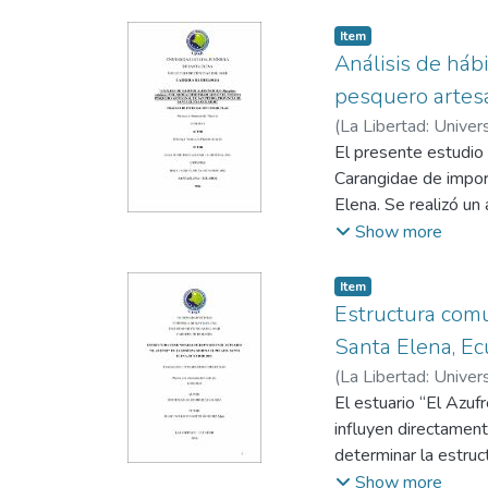
red recolectora para
mediante guías taxon
Item
diversidad (Shannon-
Análisis de háb
similitud entre comu
pesquero artesa
abundancia de artró
(
La Libertad: Univer
(Camponotus atricep
Darquea Arteaga, Jo
El presente estudio a
depredadores. La tem
Carangidae de impor
comunidades (R = 0,1
Elena. Se realizó un
dinámica trófica del
octubre de 2025. Se
Show more
reafirma su importan
el índice de importan
sostenible de los ec
datos obtenidos ind
Item
Índice de Importanc
Estructura comu
composición alimentar
Santa Elena, E
poco variado, mientra
(
La Libertad: Univer
nivel trófico calcul
Santos Sánchez, Wil
El estuario “El Azuf
diferencias significa
influyen directament
crecimiento.
determinar la estruc
riqueza y similitud 
Show more