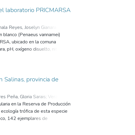
n el laboratorio PRICMARSA
ala Reyes, Joselyn Gianara
;
rón blanco (Penaeus vannamei)
MARSA, ubicado en la comuna
a, pH, oxígeno disuelto, nitratos,
durante tres ciclos de producción,
dio (32,4 °C), pH (8,0) y oxígeno
la especie, garantizando la
mentó hacia las capas profundas
n Salinas, provincia de
ificativamente la calidad general
os a la capa inferior (90 cm).El
res Peña, Gloria Sarais
;
Vera
ues, lo que demuestra un manejo
ularia en la Reserva de Producción
e ecología trófica de esta especie
seco, 142 ejemplares de
1 individuos, repartidos en 9
illas, el género Gryllus fue el más