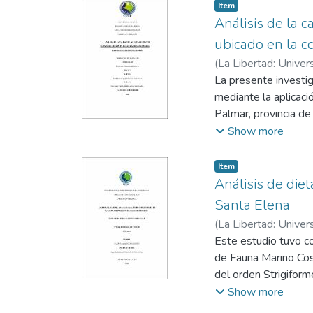
Item
Análisis de la 
ubicado en la 
(
La Libertad: Univer
Arteaga Figueroa, G
La presente investig
mediante la aplicac
Palmar, provincia de
fosfatos, sólidos dis
Show more
entre agosto y octu
disuelto (5,9 mg/L)
Item
supervivencia larvar
Análisis de diet
de los tanques, evid
Santa Elena
del agua. El análisis
(
La Libertad: Univer
valor del ICA clasif
Izurieta, Douglas Fra
Este estudio tuvo co
adecuado del sistem
de Fauna Marino Cost
del orden Strigiform
egagrópilas recolect
Show more
taxones, 3 perteneci