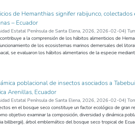
mayor biomasa con 51.93% y 41.7 respectivamente, el grupo de l
ión (8,18), sin embargo, aportaron un gran porcentaje de biomasa,
icios de Hemanthias signifer rabijunco, colectado
 comparación de su porcentaje de aparición la cual fue 6.68. La
inas – Ecuador
aja Shannon con un valor de (0.8402), y Simpson con 0.3586, así 
sidad Estatal Península de Santa Elena, 2026
,
2026-02-04
)
Tum
on un carácter especialista. con un valor de Levins estandarizad
eth
contribuye a la comprensión de los hábitos alimenticios de Heman
nte en la reserva como controlador natural de poblaciones de in
 funcionamiento de los ecosistemas marinos demersales del litoral
ilibrio biológico de este ecosistema.
cal, se evaluaron los hábitos alimentarios de la especie mediant
ando las preferencias tróficas con variables biológicas como la tall
stras colectadas durante los meses de marzo a mayo y de agost
a dieta se aplicaron métodos numéricos, gravimétricos, frecuencia 
 (IIR), así como índices tróficos de Levin, Shannon–Weaver, Simpson
námica poblacional de insectos asociados a Tabebui
 predominando aquellas pertenecientes a los filos Arthropoda, Mo
ca Arenillas, Ecuador
ste último el ítem más importante con un %IIR de 56,59. El índic
sidad Estatal Península de Santa Elena, 2026
,
2026-02-04
)
Tor
versidad moderada, mientras que el valor del nicho trófico (TROP
María Herminia
ectos en el bosque seco constituye un factor ecológico de gran r
 comportamiento trófico generalista con ciertas preferencias taxon
omo objetivo examinar la composición, diversidad y dinámica pobl
ecie dentro del ecosistema marino donde habita.
a billbergii), árbol emblemático del bosque seco tropical de Ecu
ecieron diez parcelas de muestreo en las que se utilizó el método 