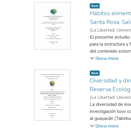
frecuente y aporto 
Item
porcentaje de aparic
Hábitos aliment
biomasa de 23.88% a
Santa Rosa, Sal
una biodiversidad b
(
La Libertad: Univer
evidenciados mostrar
Moreira, Julia Elizab
El presente estudio 
rol ecológico releva
para la estructura y
contribuyendo al equ
del contenido estoma
cualitativo, relacion
Show more
un total de 400 mue
caracterización de l
Item
importancia relativa
Diversidad y di
12 tipos de presas,
Reserva Ecológi
de peces), siendo e
(
La Libertad: Univer
Weaver indicó una di
Cornejo Rodríguez, 
La diversidad de ins
(3,79) evidencian un
investigación tuvo c
ecológico de la esp
al guayacán (Tabebui
Arenillas, se establ
Show more