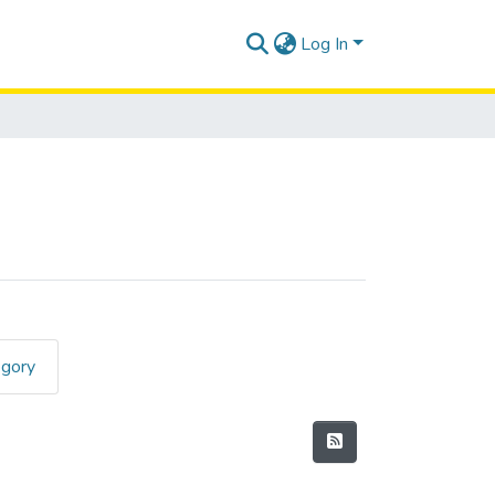
Log In
egory