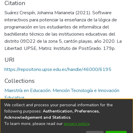
Citation
Suárez Crespín, Johanna Marianela (2021). Software
interactivos para potenciar la enseñanza de la lógica de
programación en los estudiantes de informática del
bachillerato técnico de las instituciones educativas del
distrito 09D22 de la zona 5, cantón playas, año 2020. La
Libertad. UPSE, Matriz. Instituto de PostGrado. 179p.
URI
https://repositorio.upse.edu.ec/handle/46000/6195
Collections
Maestría en Educación. Mención Tecnología e Innovación
Educativa
We collect and process your personal information for the
Full item page
following purposes:
Authentication, Preferences,
Acknowledgement and Statistics
.
To learn more, please read our
privacy policy
.
DSpace software
copyright © 2002-2026
LYRASIS