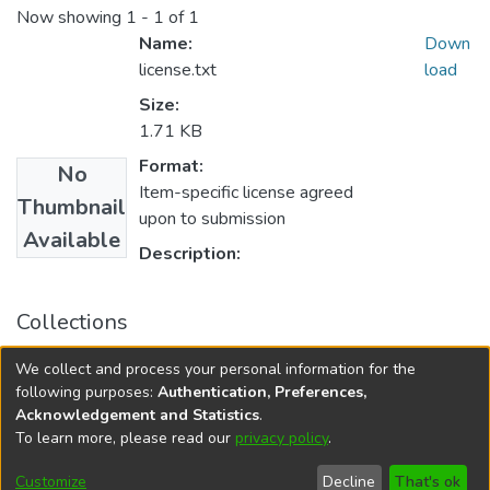
Now showing
1 - 1 of 1
Name:
Down
license.txt
load
Size:
1.71 KB
Format:
No
Item-specific license agreed
Thumbnail
upon to submission
Available
Description:
Collections
Maestría en Ingeniería Civil mención Gestión de la
We collect and process your personal information for the
Construcción
following purposes:
Authentication, Preferences,
Acknowledgement and Statistics
.
To learn more, please read our
privacy policy
.
DSpace software
copyright © 2002-2026
LYRASIS
Cookie
Privacy
End User
Send
Customize
Decline
That's ok