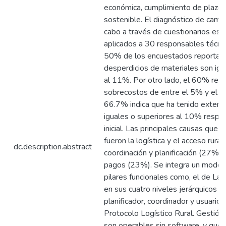
económica, cumplimiento de plazos
sostenible. El diagnóstico de camp
cabo a través de cuestionarios est
aplicados a 30 responsables técnic
50% de los encuestados reporta q
desperdicios de materiales son igu
al 11%. Por otro lado, el 60% regi
sobrecostos de entre el 5% y el 1
66.7% indica que ha tenido extens
iguales o superiores al 10% respe
inicial. Las principales causas que s
fueron la logística y el acceso rura
dc.description.abstract
coordinación y planificación (27%).
pagos (23%). Se integra un modelo
pilares funcionales como, el de La
en sus cuatro niveles jerárquicos (e
planificador, coordinador y usuario. 
Protocolo Logístico Rural. Gestión
son operables sin software, y que