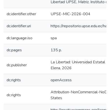
Libertad UPSE, Matriz. Instituto d
dc.identifier.other
UPSE-MIC-2026-004
dc.identifier.uri
https://repositorio.upse.edu.ec/
dc.language.iso
spa
dc.pages
135 p.
La Libertad: Universidad Estatal P
dc.publisher
Elena, 2026
dc.rights
openAccess
Attribution-NonCommercial-NoDer
dc.rights
States