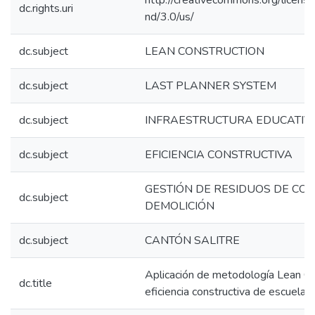
http://creativecommons.org/licens
dc.rights.uri
nd/3.0/us/
dc.subject
LEAN CONSTRUCTION
dc.subject
LAST PLANNER SYSTEM
dc.subject
INFRAESTRUCTURA EDUCATIV
dc.subject
EFICIENCIA CONSTRUCTIVA
GESTIÓN DE RESIDUOS DE CO
dc.subject
DEMOLICIÓN
dc.subject
CANTÓN SALITRE
Aplicación de metodología Lean Co
dc.title
eficiencia constructiva de escuelas 