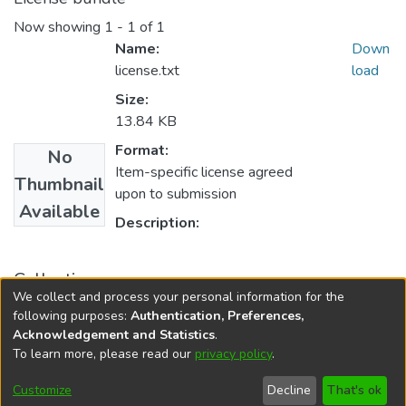
Now showing
1 - 1 of 1
Name:
Down
license.txt
load
Size:
13.84 KB
Format:
No
Item-specific license agreed
Thumbnail
upon to submission
Available
Description:
Collections
We collect and process your personal information for the
Artículos
following purposes:
Authentication, Preferences,
Acknowledgement and Statistics
.
To learn more, please read our
privacy policy
.
DSpace software
copyright © 2002-2026
LYRASIS
Cookie
Privacy
End User
Send
Customize
Decline
That's ok
settings
policy
Agreement
Feedback