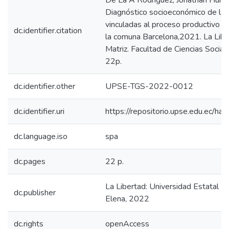
De La A Rodríguez, Jonathan Humb
Diagnóstico socioeconómico de las 
vinculadas al proceso productivo de
dc.identifier.citation
la comuna Barcelona,2021. La Lib
Matriz. Facultad de Ciencias Sociale
22p.
dc.identifier.other
UPSE-TGS-2022-0012
dc.identifier.uri
https://repositorio.upse.edu.ec/
dc.language.iso
spa
dc.pages
22 p.
La Libertad: Universidad Estatal P
dc.publisher
Elena, 2022
dc.rights
openAccess