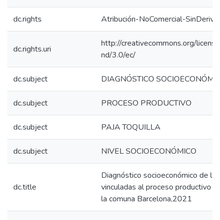
dc.rights
Atribución-NoComercial-SinDeriva
http://creativecommons.org/licens
dc.rights.uri
nd/3.0/ec/
dc.subject
DIAGNÓSTICO SOCIOECONÓMI
dc.subject
PROCESO PRODUCTIVO
dc.subject
PAJA TOQUILLA
dc.subject
NIVEL SOCIOECONÓMICO
Diagnóstico socioeconómico de las 
dc.title
vinculadas al proceso productivo de
la comuna Barcelona,2021