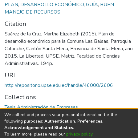
PLAN
,
DESARROLLO ECONÓMICO
,
GUÍA
,
BUEN
MANEJO DE RECURSOS
Citation
Suárez de la Cruz, Martha Elizabeth (2015). Plan de
desarrollo económico para la Comuna Las Balsas, Parroquia
Colonche, Cantón Santa Elena, Provincia de Santa Elena, año
2015. La Libertad. UPSE, Matríz. Facultad de Ciencias
Administrativas. 194p.
URI
http://repositorio.upse.edu.ec/handle/46000/2606
Collections
Tesis Administración de Empresas
We collect and process your personal information for the
Full item page
following purposes:
Authentication, Preferences,
Acknowledgement and Statistics
.
To learn more, please read our
privacy policy
.
DSpace software
copyright © 2002-2026
LYRASIS