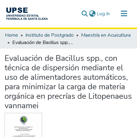
(current)
Log In
Communities & Collections
Home
Instituto de Postgrado
Maestría en Acuicultura
All of DSpace
Evaluación de Bacillus spp., con técnica de dispersión mediante el uso de alimentadores automáticos, para minimizar la carga de materia orgánica en precrías de Litopenaeus vannamei
Statistics
Evaluación de Bacillus spp., con
técnica de dispersión mediante el
uso de alimentadores automáticos,
para minimizar la carga de materia
orgánica en precrías de Litopenaeus
vannamei