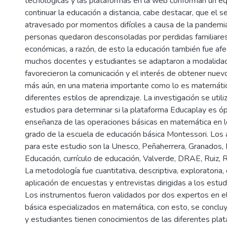
tecnológicas y las plataformas en la web conforman un eq
continuar la educación a distancia, cabe destacar, que el 
atravesado por momentos difíciles a causa de la pandemi
personas quedaron desconsoladas por perdidas familiares
económicas, a razón, de esto la educación también fue af
muchos docentes y estudiantes se adaptaron a modalidad
favorecieron la comunicación y el interés de obtener nue
más aún, en una materia importante como lo es matemátic
diferentes estilos de aprendizaje. La investigación se uti
estudios para determinar si la plataforma Educaplay es óp
enseñanza de las operaciones básicas en matemática en l
grado de la escuela de educación básica Montessori. Los
para este estudio son la Unesco, Peñaherrera, Granados, 
Educación, currículo de educación, Valverde, DRAE, Ruiz, 
La metodología fue cuantitativa, descriptiva, exploratoria,
aplicación de encuestas y entrevistas dirigidas a los estu
Los instrumentos fueron validados por dos expertos en e
básica especializados en matemática, con esto, se conclu
y estudiantes tienen conocimientos de las diferentes plat