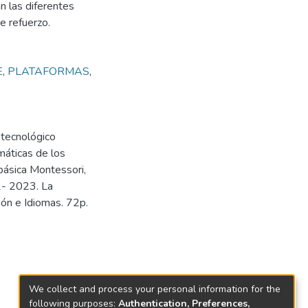
an las diferentes
e refuerzo.
E
,
PLATAFORMAS
,
 tecnológico
máticas de los
básica Montessori,
2- 2023. La
ión e Idiomas. 72p.
We collect and process your personal information for the
following purposes:
Authentication, Preferences,