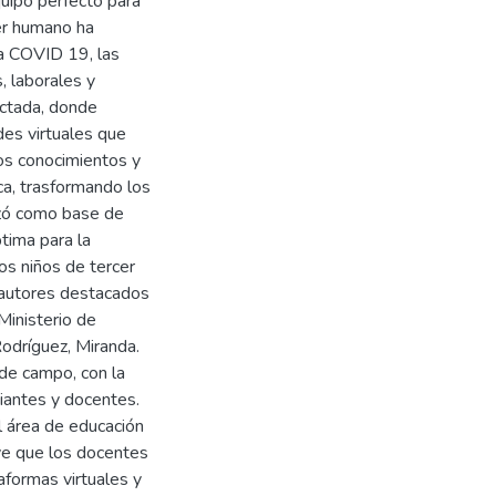
uipo perfecto para
ser humano ha
a COVID 19, las
, laborales y
ectada, donde
es virtuales que
vos conocimientos y
a, trasformando los
lizó como base de
tima para la
os niños de tercer
 autores destacados
Ministerio de
Rodríguez, Miranda.
 de campo, con la
diantes y docentes.
l área de educación
ye que los docentes
aformas virtuales y