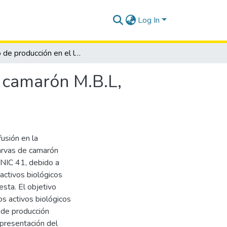
Log In
Costo de producción en el laboratorio de larvas de camarón M.B.L, cantón Salinas, año 2022
e camarón M.B.L,
usión en la
larvas de camarón
 NIC 41, debido a
activos biológicos
sta. El objetivo
s activos biológicos
 de producción
 presentación del