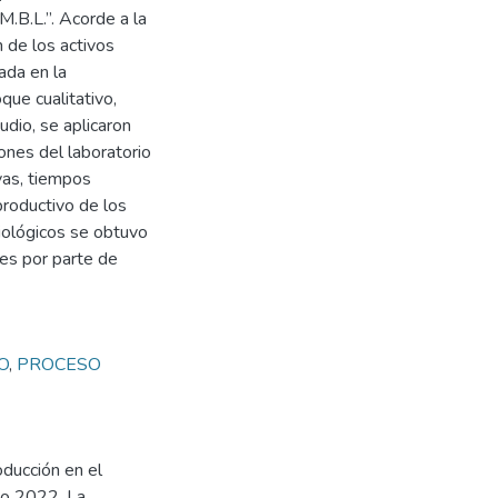
M.B.L.”. Acorde a la
n de los activos
ada en la
que cualitativo,
udio, se aplicaron
iones del laboratorio
vas, tiempos
roductivo de los
biológicos se obtuvo
nes por parte de
O
,
PROCESO
ducción en el
ño 2022. La