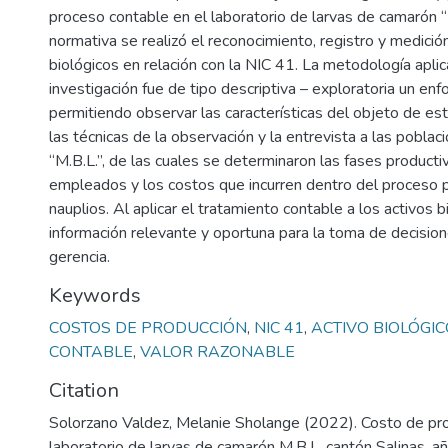
proceso contable en el laboratorio de larvas de camarón “
normativa se realizó el reconocimiento, registro y medició
biológicos en relación con la NIC 41. La metodología aplic
investigación fue de tipo descriptiva – exploratoria un enfo
permitiendo observar las características del objeto de est
las técnicas de la observación y la entrevista a las poblac
“M.B.L.”, de las cuales se determinaron las fases producti
empleados y los costos que incurren dentro del proceso p
nauplios. Al aplicar el tratamiento contable a los activos 
información relevante y oportuna para la toma de decisio
gerencia.
Keywords
COSTOS DE PRODUCCIÓN
,
NIC 41
,
ACTIVO BIOLÓGIC
CONTABLE
,
VALOR RAZONABLE
Citation
Solorzano Valdez, Melanie Sholange (2022). Costo de pro
laboratorio de larvas de camarón M.B.L, cantón Salinas, a