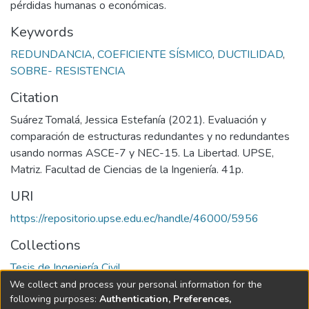
pérdidas humanas o económicas.
Keywords
REDUNDANCIA
,
COEFICIENTE SÍSMICO
,
DUCTILIDAD
,
SOBRE- RESISTENCIA
Citation
Suárez Tomalá, Jessica Estefanía (2021). Evaluación y
comparación de estructuras redundantes y no redundantes
usando normas ASCE-7 y NEC-15. La Libertad. UPSE,
Matriz. Facultad de Ciencias de la Ingeniería. 41p.
URI
https://repositorio.upse.edu.ec/handle/46000/5956
Collections
Tesis de Ingeniería Civil
We collect and process your personal information for the
Full item page
following purposes:
Authentication, Preferences,