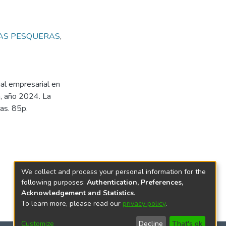
AS PESQUERAS
,
ial empresarial en
a, año 2024. La
as. 85p.
We collect and process your personal information for the
following purposes:
Authentication, Preferences,
Acknowledgement and Statistics
.
To learn more, please read our
privacy policy
.
Customize
Decline
That's ok