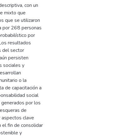
escriptiva, con un
ue mixto que
s que se utilizaron
da por 268 personas
robabilístico por
 Los resultados
 del sector
aún persisten
s sociales y
esarrollan
nitario o la
lta de capacitación a
onsabilidad social
s generados por los
 pesqueras de
r aspectos clave
el fin de consolidar
stenible y