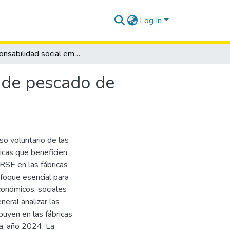
Log In
Responsabilidad social empresarial en las fábricas de pescado de Chanduy, provincia Santa Elena, año 2024.
s de pescado de
so voluntario de las
icas que beneficien
RSE en las fábricas
foque esencial para
conómicos, sociales
eral analizar las
buyen en las fábricas
a, año 2024. La