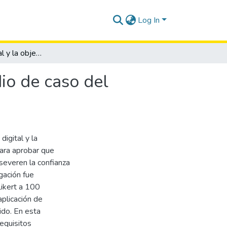
Log In
Periodismo digital y la objetividad factual: un estudio de caso del noticiero Televistazo 20h00 Ecuavisa.
dio de caso del
digital y la
para aprobar que
rseveren la confianza
gación fue
Likert a 100
plicación de
ido. En esta
requisitos