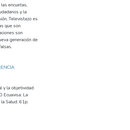
 las encuetas,
iudadanos y la
ión, Televistazo es
as que son
daciones son
 nueva generación de
falsas.
ENCIA
 y la objetividad
0 Ecuavisa. La
 la Salud. 61p.