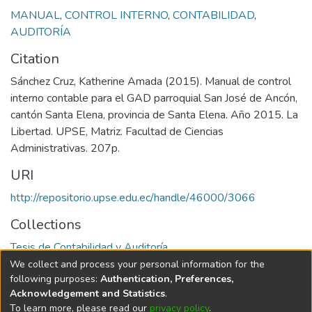
MANUAL
,
CONTROL INTERNO
,
CONTABILIDAD
,
AUDITORÍA
Citation
Sánchez Cruz, Katherine Amada (2015). Manual de control
interno contable para el GAD parroquial San José de Ancón,
cantón Santa Elena, provincia de Santa Elena. Año 2015. La
Libertad. UPSE, Matriz. Facultad de Ciencias
Administrativas. 207p.
URI
http://repositorio.upse.edu.ec/handle/46000/3066
Collections
Tesis de Contabilidad y Auditoría
We collect and process your personal information for the
Full item page
following purposes:
Authentication, Preferences,
Acknowledgement and Statistics
.
To learn more, please read our
privacy policy
.