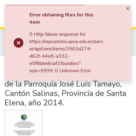
×
(current)
Log In
Error obtaining files for this
item
Communities & Collections
0 Http failure response for
Home
Facultad de Ciencias Administrativas
https://repositorio.upse.edu.ec/serv
All of DSpace
Carrera de Marketing
Tesis de Marketing
er/api/core/items/3563d274-
Plan de Marketing promocional para la Cooperativa de Taxis Villingota, de la Parroquia José Luís Tamayo, Cantón Salinas, Provincia de Santa Elena, año 2014.
Statistics
d62f-44e8-a332-
Plan de Marketing promocional para
e5f8bbe6caf2/bundles?
size=9999: 0 Unknown Error
la Cooperativa de Taxis Villingota,
de la Parroquia José Luís Tamayo,
Cantón Salinas, Provincia de Santa
Elena, año 2014.