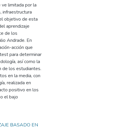
ve limitada por la
 infraestructura
el objetivo de esta
del aprendizaje
te de los
ulio Andrade. En
gación-acción que
stest para determinar
odología, así como la
n de los estudiantes.
tos en la media, con
a, realizada en
acto positivo en los
do el bajo
ZAJE BASADO EN