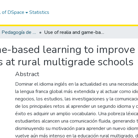
l of DSpace
Statistics
Maestría en Pedagogía de los Idiomas Nacionales y Extranjeros, mención Enseñanza de Inglés
Use of realia and game-based learning to improve vocabulary acquisition in students at rural multigrade schools
me-based learning to improve
s at rural multigrade schools
Abstract
Dominar el idioma inglés en la actualidad es una necesidad
la lengua franca global más extendida y al actuar como id
negocios, los estudios, las investigaciones y la comunicac
de los principales retos al aprender un segundo idioma y
éxito es adquirir un amplio vocabulario. Una pobreza léxic
estudiantes alcancen una comunicación fluida, generando 
disminuyendo su motivación para aprender un nuevo idiom
vuelve aún más intenso en la educación rural multigrado, 