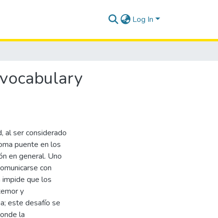
Log In
 vocabulary
, al ser considerado
ioma puente en los
ión en general. Uno
 comunicarse con
a impide que los
temor y
a; este desafío se
donde la