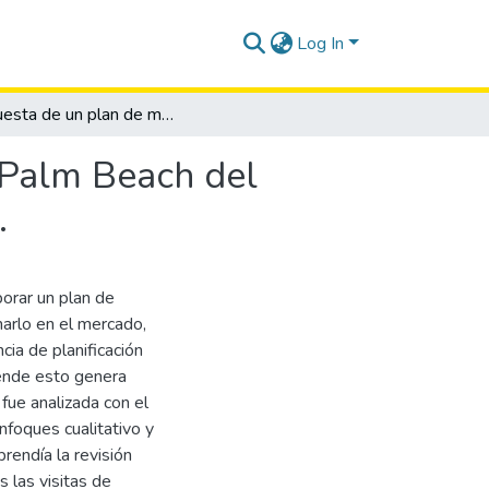
Log In
Propuesta de un plan de marketing para el Hostal Palm Beach del cantón Salinas, provincia de Santa Elena, año 2018.
 Palm Beach del
.
borar un plan de
arlo en el mercado,
cia de planificación
r ende esto genera
fue analizada con el
nfoques cualitativo y
rendía la revisión
s las visitas de