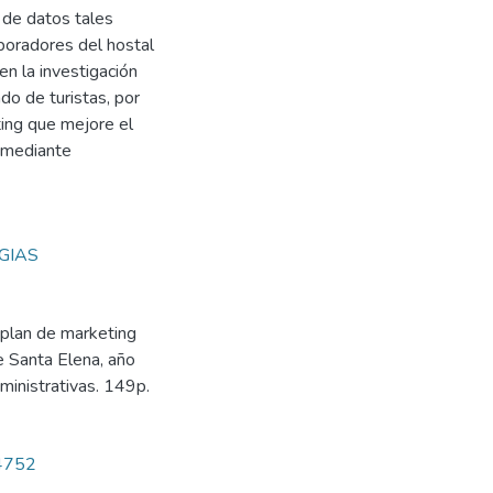
 de datos tales
aboradores del hostal
en la investigación
do de turistas, por
ting que mejore el
l mediante
GIAS
 plan de marketing
e Santa Elena, año
ministrativas. 149p.
/4752