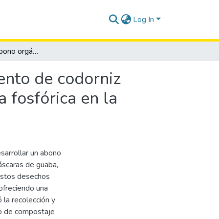
Log In
Elaboración de abono orgánico a partir del excremento de codorniz enriquecido con cáscara de guaba Inga edulis y roca fosfórica en la provincia de Santa Elena.
ento de codorniz
 fosfórica en la
esarrollar un abono
cáscaras de guaba,
 estos desechos
 ofreciendo una
ó la recolección y
so de compostaje