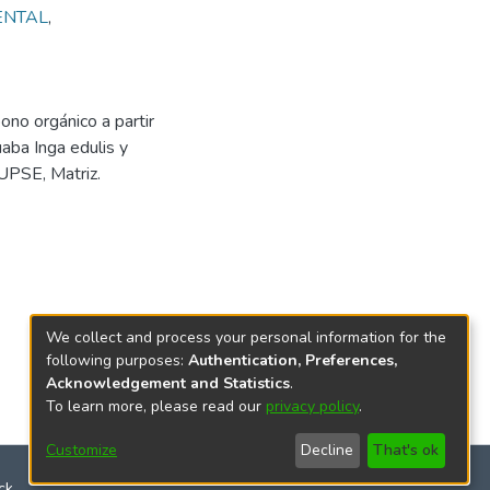
ENTAL
,
ono orgánico a partir
aba Inga edulis y
 UPSE, Matriz.
We collect and process your personal information for the
following purposes:
Authentication, Preferences,
Acknowledgement and Statistics
.
To learn more, please read our
privacy policy
.
Customize
Decline
That's ok
ck