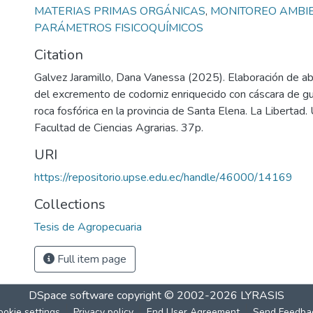
MATERIAS PRIMAS ORGÁNICAS
,
MONITOREO AMBI
PARÁMETROS FISICOQUÍMICOS
Citation
Galvez Jaramillo, Dana Vanessa (2025). Elaboración de ab
del excremento de codorniz enriquecido con cáscara de gu
roca fosfórica en la provincia de Santa Elena. La Libertad.
Facultad de Ciencias Agrarias. 37p.
URI
https://repositorio.upse.edu.ec/handle/46000/14169
Collections
Tesis de Agropecuaria
Full item page
DSpace software
copyright © 2002-2026
LYRASIS
ookie settings
Privacy policy
End User Agreement
Send Feedba