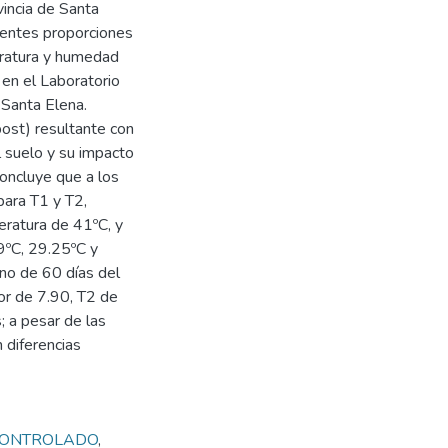
vincia de Santa
rentes proporciones
eratura y humedad
 en el Laboratorio
 Santa Elena.
ost) resultante con
l suelo y su impacto
concluye que a los
ara T1 y T2,
eratura de 41ºC, y
9ºC, 29.25ºC y
ino de 60 días del
lor de 7.90, T2 de
; a pesar de las
 diferencias
CONTROLADO
,