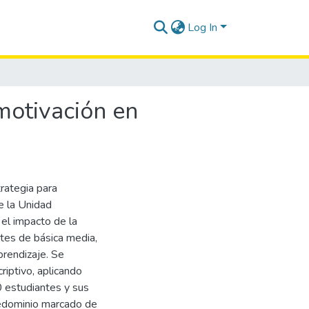
Log In
motivación en
trategia para
e la Unidad
 el impacto de la
ntes de básica media,
prendizaje. Se
iptivo, aplicando
0 estudiantes y sus
redominio marcado de