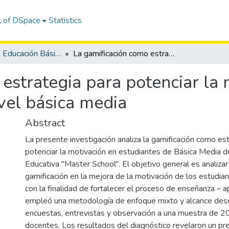
l of DSpace
Statistics
Maestría en Educación Básica
La gamificación como estrategia para potenciar la motivación en estudiantes del subnivel básica media
estrategia para potenciar la 
vel básica media
Abstract
La presente investigación analiza la gamificación como es
potenciar la motivación en estudiantes de Básica Media d
Educativa "Master School". El objetivo general es analizar
gamificación en la mejora de la motivación de los estudia
con la finalidad de fortalecer el proceso de enseñanza – a
empleó una metodología de enfoque mixto y alcance descr
encuestas, entrevistas y observación a una muestra de 2
docentes. Los resultados del diagnóstico revelaron un p