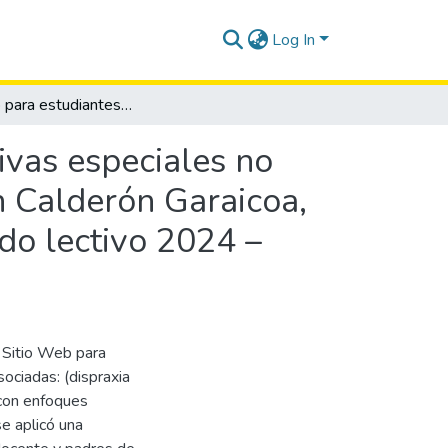
Log In
Sitio web para estudiantes con necesidades educativas especiales no asociadas de la escuela de educación básica Abdón Calderón Garaicoa, cantón La Libertad, provincia de Santa Elena, periodo lectivo 2024 – 2025.
ivas especiales no
n Calderón Garaicoa,
odo lectivo 2024 –
n Sitio Web para
ociadas: (dispraxia
a con enfoques
se aplicó una