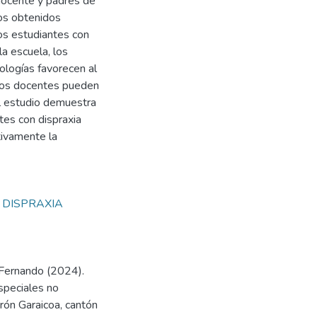
docente y padres de
dos obtenidos
os estudiantes con
a escuela, los
ologías favorecen al
 los docentes pueden
el estudio demuestra
tes con dispraxia
tivamente la
,
DISPRAXIA
 Fernando (2024).
speciales no
rón Garaicoa, cantón