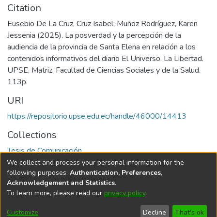
Citation
Eusebio De La Cruz, Cruz Isabel; Muñoz Rodríguez, Karen
Jessenia (2025). La posverdad y la percepción de la
audiencia de la provincia de Santa Elena en relación a los
contenidos informativos del diario El Universo. La Libertad.
UPSE, Matriz. Facultad de Ciencias Sociales y de la Salud.
113p.
URI
https://repositorio.upse.edu.ec/handle/46000/14413
Collections
Tesis de Comunicación
We collect and process your personal information for the
Full item page
following purposes:
Authentication, Preferences,
Acknowledgement and Statistics
.
To learn more, please read our
privacy policy
.
DSpace software
copyright © 2002-2026
LYRASIS
Cookie
Privacy
End User
Send
Customize
Decline
That's ok