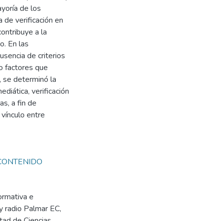
ayoría de los
 de verificación en
ontribuye a la
o. En las
ausencia de criterios
o factores que
, se determinó la
diática, verificación
s, a fin de
vínculo entre
.CONTENIDO
ormativa e
y radio Palmar EC,
ltad de Ciencias