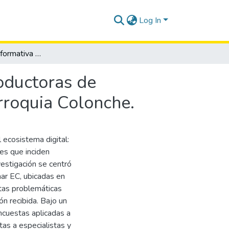
Log In
Fragmentación informativa e infoxicación en las productoras de contenido Baltacho TV y radio Palmar EC, de la parroquia Colonche.
roductoras de
rroquia Colonche.
ecosistema digital:
les que inciden
estigación se centró
ar EC, ubicadas en
stas problemáticas
ón recibida. Bajo un
encuestas aplicadas a
tas a especialistas y