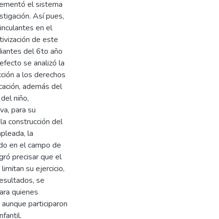
lementó el sistema
stigación. Así pues,
inculantes en el
tivización de este
iantes del 6to año
 efecto se analizó la
cción a los derechos
ucación, además del
del niño,
va, para su
la construcción del
pleada, la
zado en el campo de
ogró precisar que el
imitan su ejercicio,
esultados, se
ara quienes
, aunque participaron
fantil.