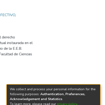
EFECTIVO
,
el derecho
rtual instaurada en el
o de la E.E.B.
Facultad de Ciencias
We collect and process your personal information for the
following purposes:
Authentication, Preferences,
Acknowledgement and Statistics
.
To learn more, please read our
privacy policy
.