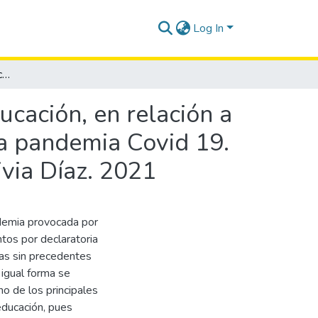
Log In
Ejercicio efectivo del derecho constitucional a la educación, en relación a la modalidad virtual instaurada en el contexto de la pandemia Covid 19. Estudiantes del 6to año de la E.E.B. Francisco Valdivia Díaz. 2021
ducación, en relación a
la pandemia Covid 19.
ivia Díaz. 2021
ndemia provocada por
tos por declaratoria
ias sin precedentes
 igual forma se
no de los principales
educación, pues