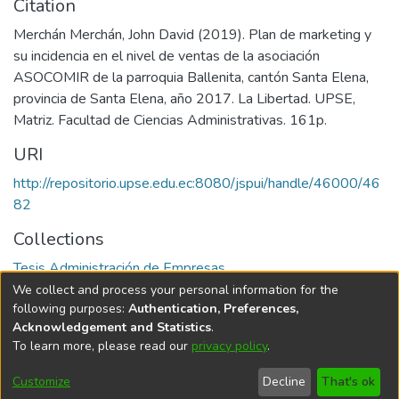
Citation
Merchán Merchán, John David (2019). Plan de marketing y
su incidencia en el nivel de ventas de la asociación
ASOCOMIR de la parroquia Ballenita, cantón Santa Elena,
provincia de Santa Elena, año 2017. La Libertad. UPSE,
Matriz. Facultad de Ciencias Administrativas. 161p.
URI
http://repositorio.upse.edu.ec:8080/jspui/handle/46000/46
82
Collections
Tesis Administración de Empresas
We collect and process your personal information for the
Full item page
following purposes:
Authentication, Preferences,
Acknowledgement and Statistics
.
To learn more, please read our
privacy policy
.
DSpace software
copyright © 2002-2026
LYRASIS
Cookie
Privacy
End User
Send
Customize
Decline
That's ok
settings
policy
Agreement
Feedback