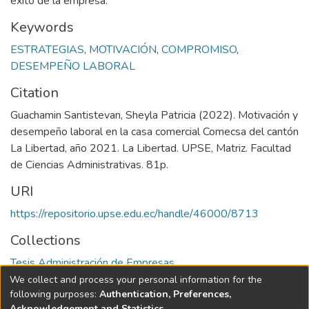
éxito de la empresa.
Keywords
ESTRATEGIAS
,
MOTIVACIÓN
,
COMPROMISO
,
DESEMPEÑO LABORAL
Citation
Guachamin Santistevan, Sheyla Patricia (2022). Motivación y
desempeño laboral en la casa comercial Comecsa del cantón
La Libertad, año 2021. La Libertad. UPSE, Matriz. Facultad
de Ciencias Administrativas. 81p.
URI
https://repositorio.upse.edu.ec/handle/46000/8713
Collections
Tesis Administración de Empresas
We collect and process your personal information for the
Full item page
following purposes:
Authentication, Preferences,
Acknowledgement and Statistics
.