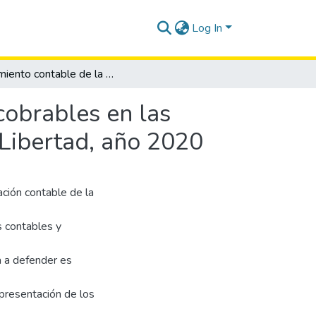
Log In
Tratamiento contable de la provisión de cuantas incobrables en las microempresas del sector comercial del cantón La Libertad, año 2020
cobrables en las
 Libertad, año 2020
ción contable de la
es contables y
ea a defender es
 presentación de los