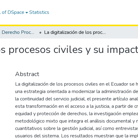
l of DSpace
Statistics
Maestría en Derecho Procesal
La digitalización de los procesos civiles y su impacto en el acceso a la justicia en el Ecuador
os procesos civiles y su impac
Abstract
La digitalización de los procesos civiles en el Ecuador s
una estrategia orientada a modernizar la administración de 
la continuidad del servicio judicial, el presente artículo an
esta transformación en el acceso a la justicia, a partir de cr
equidad y protección de derechos, la investigación emple
metodológico mixto que integra el análisis documental y 
cuantitativos sobre la gestión judicial, así como entrevist
usuarios del sistema. Los resultados muestran que la im