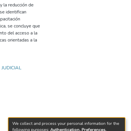
 y la reducción de
se identifican
apacitación
tica, se concluye que
iento del acceso a la
cas orientadas a la
 JUDICIAL
We collect and process your personal information for the
following purposes:
Authentication, Preferences,