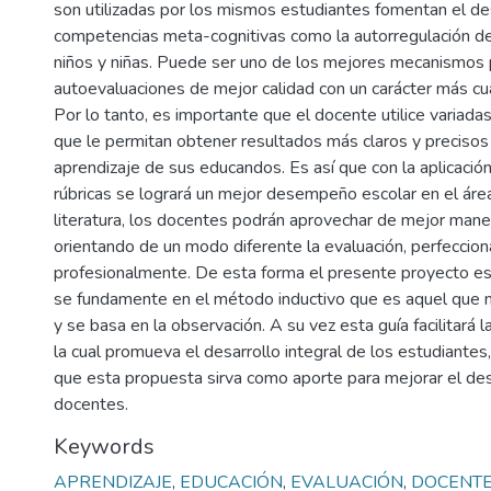
son utilizadas por los mismos estudiantes fomentan el de
competencias meta-cognitivas como la autorregulación de
niños y niñas. Puede ser uno de los mejores mecanismos p
autoevaluaciones de mejor calidad con un carácter más cua
Por lo tanto, es importante que el docente utilice variad
que le permitan obtener resultados más claros y precisos 
aprendizaje de sus educandos. Es así que con la aplicació
rúbricas se logrará un mejor desempeño escolar en el áre
literatura, los docentes podrán aprovechar de mejor mane
orientando de un modo diferente la evaluación, perfeccio
profesionalmente. De esta forma el presente proyecto e
se fundamente en el método inductivo que es aquel que n
y se basa en la observación. A su vez esta guía facilitará l
la cual promueva el desarrollo integral de los estudiantes
que esta propuesta sirva como aporte para mejorar el d
docentes.
Keywords
APRENDIZAJE
,
EDUCACIÓN
,
EVALUACIÓN
,
DOCENT