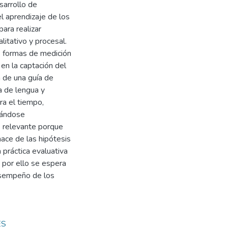
sarrollo de
l aprendizaje de los
ara realizar
litativo y procesal.
as formas de medición
en la captación del
n de una guía de
a de lengua y
ra el tiempo,
nándose
s relevante porque
ace de las hipótesis
a práctica evaluativa
, por ello se espera
esempeño de los
ES