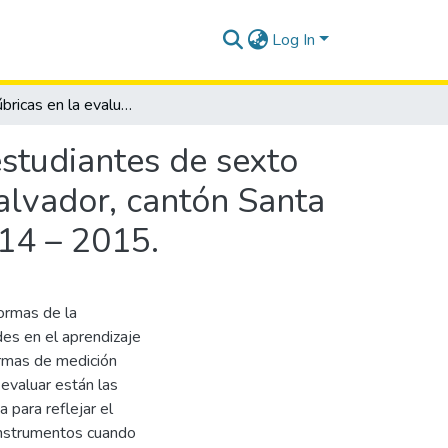
Log In
Uso de rúbricas en la evaluación formativa de los estudiantes de sexto grado de la escuela de educación básica Jesús El Salvador, cantón Santa Elena, provincia de Santa Elena. Período lectivo 2014 – 2015.
estudiantes de sexto
alvador, cantón Santa
014 – 2015.
ormas de la
des en el aprendizaje
ormas de medición
 evaluar están las
 para reflejar el
 instrumentos cuando