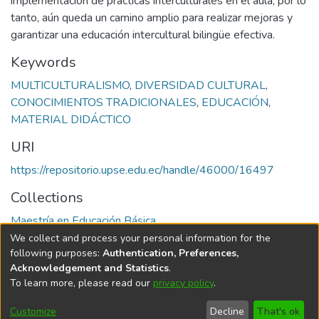
implementación de prácticas interculturales en el aula, por lo
tanto, aún queda un camino amplio para realizar mejoras y
garantizar una educación intercultural bilingüe efectiva.
Keywords
MULTICULTURALISMO
,
DIVERSIDAD CULTURAL
,
CONOCIMIENTOS TRADICIONALES
,
EDUCACIÓN
,
MATERIAL DIDÁCTICO
URI
https://repositorio.upse.edu.ec/handle/46000/16497
Collections
Maestría en Educación Básica
We collect and process your personal information for the
Full item page
following purposes:
Authentication, Preferences,
Acknowledgement and Statistics
.
To learn more, please read our
privacy policy
.
DSpace software
copyright © 2002-2026
LYRASIS
Cookie
Privacy
End User
Send
Customize
Decline
That's ok